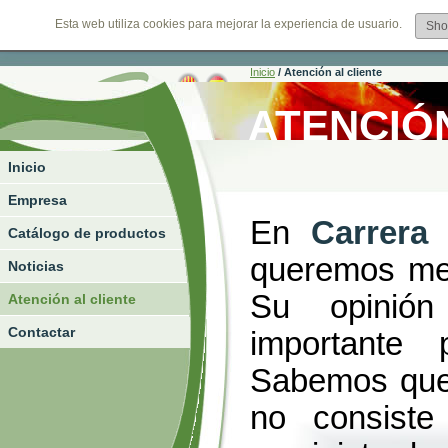
Esta web utiliza cookies para mejorar la experiencia de usuario.
Sh
sábado, 08 de agosto de 2026
Inicio
/
Atención al cliente
ATENCIÓN
Inicio
Empresa
En
Carrera 
Catálogo de productos
queremos mej
Noticias
Su opinió
Atención al cliente
Contactar
importante 
Sabemos que 
no consiste