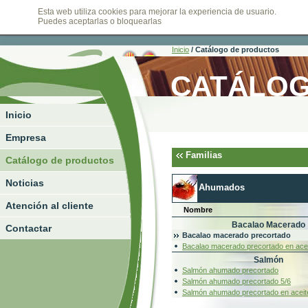
Esta web utiliza cookies para mejorar la experiencia de usuario.
viernes, 07 de agosto de 2026
Puedes aceptarlas o bloquearlas
Inicio
/
Catálogo de productos
CATÁLOG
Inicio
Empresa
Familias
Catálogo de productos
Noticias
Ahumados
Atención al cliente
Nombre
Bacalao Macerado
Contactar
Bacalao macerado precortado
Bacalao macerado precortado en ace
Salmón
Salmón ahumado precortado
Salmón ahumado precortado 5/6
Salmón ahumado precortado en aceit