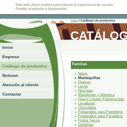
Esta web utiliza cookies para mejorar la experiencia de usuario.
viernes, 07 de agosto de 2026
Puedes aceptarlas o bloquearlas
Inicio
/
Catálogo de productos
CATÁLOG
Inicio
Empresa
Familias
Catálogo de productos
Natas
Noticias
Mantequillas
Quesos
Atención al cliente
Leche
Horchata
Contactar
Margarinas y Manteca
Huevo Líquido Pasteurizado
Levaduras
Chocolates
Preparados para Pastelería
Preparados para Panadería
Frutos Secos
Gelatinas