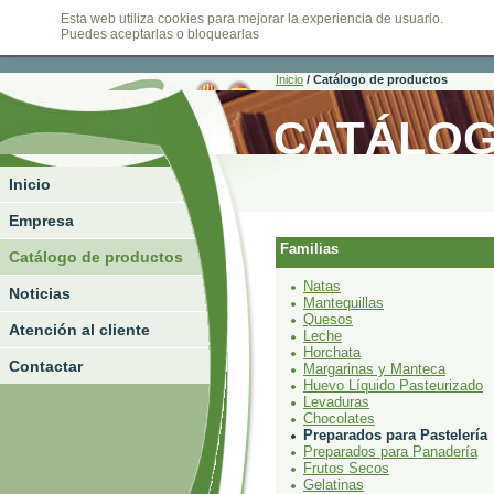
Esta web utiliza cookies para mejorar la experiencia de usuario.
viernes, 07 de agosto de 2026
Puedes aceptarlas o bloquearlas
Inicio
/
Catálogo de productos
CATÁLOG
Inicio
Empresa
Familias
Catálogo de productos
Natas
Noticias
Mantequillas
Quesos
Atención al cliente
Leche
Horchata
Contactar
Margarinas y Manteca
Huevo Líquido Pasteurizado
Levaduras
Chocolates
Preparados para Pastelería
Preparados para Panadería
Frutos Secos
Gelatinas