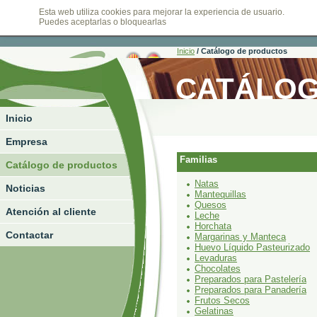
Esta web utiliza cookies para mejorar la experiencia de usuario.
viernes, 07 de agosto de 2026
Puedes aceptarlas o bloquearlas
Inicio
/
Catálogo de productos
CATÁLOG
Inicio
Empresa
Familias
Catálogo de productos
Natas
Noticias
Mantequillas
Quesos
Atención al cliente
Leche
Horchata
Contactar
Margarinas y Manteca
Huevo Líquido Pasteurizado
Levaduras
Chocolates
Preparados para Pastelería
Preparados para Panadería
Frutos Secos
Gelatinas